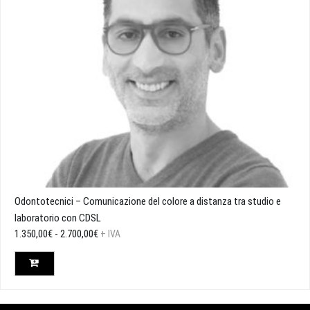
Odontotecnici – Comunicazione del colore a distanza tra studio e
laboratorio con CDSL
Fascia
1.350,00
€
-
2.700,00
€
+ IVA
di
prezzo:
da
1.350,00€
a