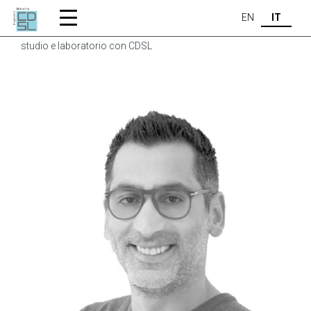
Home
Training Center
Corsi
Odontotecnico
EN
IT
Odontotecnici – Comunicazione del colore a distanza tra
studio e laboratorio con CDSL