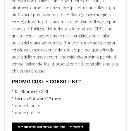
camera con ausilio di obbiettivi macro e di flash e di
strumenti come il polarizzatore (per eliminare riflessi ), la
staffa per il posizionamento dei flash (senza margine di
errore) e le carte di bilanciamento del bianco. Il corso pone
le basi per l’utilizzo del software elaborato da CDSL che
guida i tecnici passo passo nella stratificazione, dalla
scelta del materiale corretto (fondo) in base agli spessori
ed alle esigenze descritte dal clinico, per poi guidarli nella
scelta delle masse ceramiche evitando provini e perdita di
tempo, salvando fasi di produzione e di controllo sino alla
chiusura del caso.
PROMO CDSL – CORSO + KIT
1 Kit Strumenti CDSL
1 licenza Software 12 mesi
1 corso teorico
1 corso pratico
SCARICA BROCHURE DEL CORSO