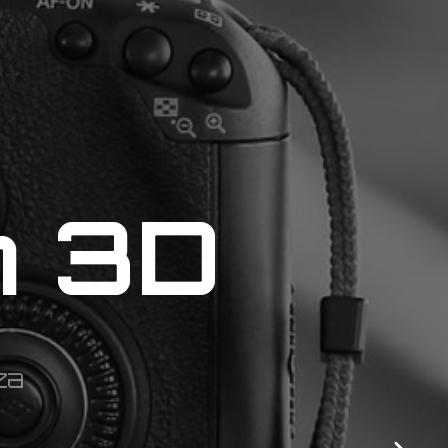
n
3
D
za