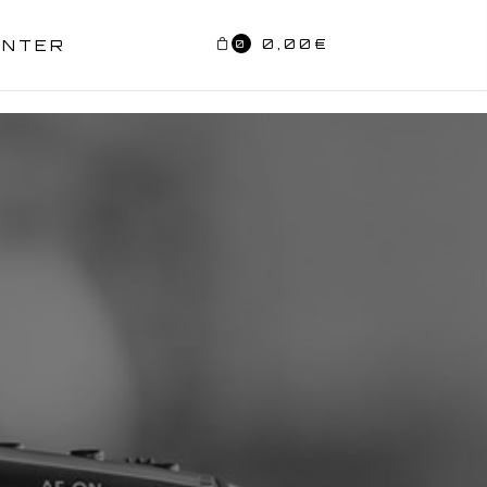
0,00
€
ENTER
0