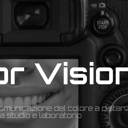
o
r
V
i
s
i
o
omunicazione del colore a distan
ra studio e laboratorio