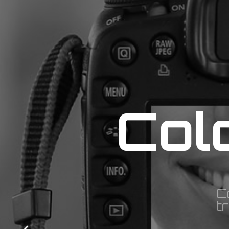
C
o
l
C
t