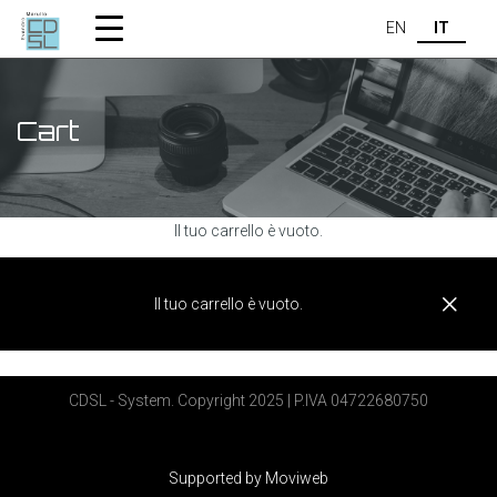
EN
IT
Cart
Il tuo carrello è vuoto.
Il tuo carrello è vuoto.
CDSL - System. Copyright 2025 | P.IVA 04722680750
Supported by Moviweb