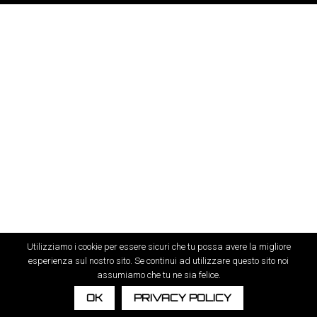
Utilizziamo i cookie per essere sicuri che tu possa avere la migliore
esperienza sul nostro sito. Se continui ad utilizzare questo sito noi
assumiamo che tu ne sia felice.
OK
PRIVACY POLICY