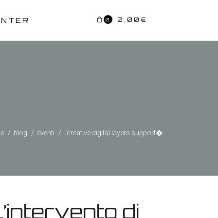
0,00
€
ENTER
0
e
blog
eventi
“creative digital layers support� ...
’intervento di