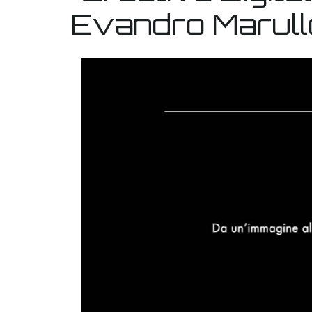
Evandro Marullo
Video
Player