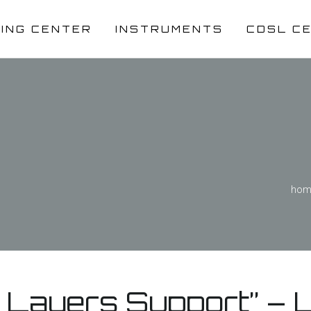
NING CENTER
INSTRUMENTS
CDSL C
hom
l Layers Support” – L