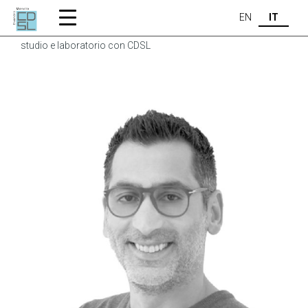
Home
Training Center
Corsi
Odontoiatra
EN
IT
Odontoiatri – Comunicazione del colore a distanza tra
studio e laboratorio con CDSL