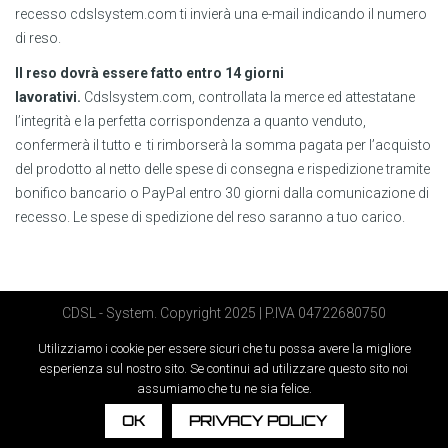
recesso cdslsystem.com ti invierà una e-mail indicando il numero
di reso.
Il reso dovrà essere fatto entro 14 giorni
lavorativi.
Cdslsystem.com, controllata la merce ed attestatane
l’integrità e la perfetta corrispondenza a quanto venduto,
confermerà il tutto e ti rimborserà la somma pagata per l’acquisto
del prodotto al netto delle spese di consegna e rispedizione tramite
bonifico bancario o PayPal entro 30 giorni dalla comunicazione di
recesso. Le spese di spedizione del reso saranno a tuo carico.
CDSL - System. Copyright 2025 | P.IVA 04722680750
Utilizziamo i cookie per essere sicuri che tu possa avere la migliore
esperienza sul nostro sito. Se continui ad utilizzare questo sito noi
Supported by Moviweb
assumiamo che tu ne sia felice.
OK
PRIVACY POLICY