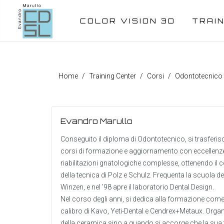
COLOR VISION 3D
TRAI
Home
Training Center
Corsi
Odontotecnico
Evandro Marullo
Conseguito il diploma di Odontotecnico, si trasferi
corsi di formazione e aggiornamento con eccellenze d
riabilitazioni gnatologiche complesse, ottenendo il c
della tecnica di Polz e Schulz. Frequenta la scuola d
Winzen, e nel ’98 apre il laboratorio Dental Design.
Nel corso degli anni, si dedica alla formazione come 
calibro di Kavo, Yeti-Dental e Cendrex+Metaux. Organi
della ceramica sino a quando si accorge che la sua 