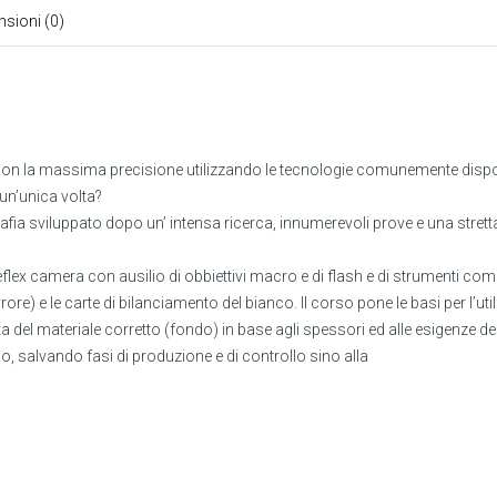
sioni (0)
con la massima precisione utilizzando le tecnologie comunemente disponib
 un’unica volta?
fia sviluppato dopo un’ intensa ricerca, innumerevoli prove e una stretta co
eflex camera con ausilio di obbiettivi macro e di flash e di strumenti come i
ore) e le carte di bilanciamento del bianco. Il corso pone le basi per l’u
a del materiale corretto (fondo) in base agli spessori ed alle esigenze descr
, salvando fasi di produzione e di controllo sino alla