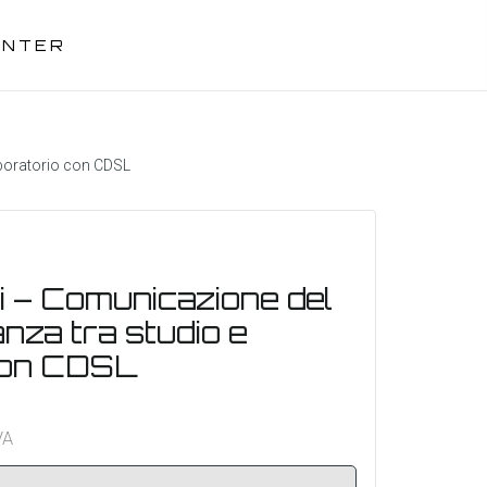
ENTER
aboratorio con CDSL
i – Comunicazione del
anza tra studio e
con CDSL
VA