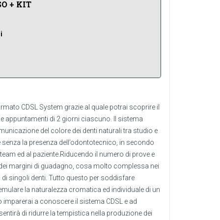
O + KIT
i
firmato CDSL System grazie al quale potrai scoprire il
e appuntamenti di 2 giorni ciascuno. Il sistema
unicazione del colore dei denti naturali tra studio e
e senza la presenza dell’odontotecnico, in secondo
team ed al paziente.Riducendo il numero di prove e
i dei margini di guadagno, cosa molto complessa nei
ni di singoli denti. Tutto questo per soddisfare
 emulare la naturalezza cromatica ed individuale di un
o imparerai a conoscere il sistema CDSL e ad
nsentirà di ridurre la tempistica nella produzione dei