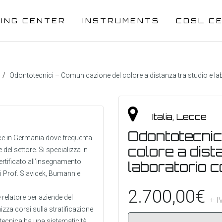
NING CENTER
INSTRUMENTS
CDSL C
Odontotecnici – Comunicazione del colore a distanza tra studio e l
Italia, Lecce
Odontotecnic
sce in Germania dove frequenta
colore a dist
el settore. Si specializza in
ertificato all’insegnamento
laboratorio 
ei Prof. Slavicek, Bumann e
2.700,00
€
relatore per aziende del
+ I
zza corsi sulla stratificazione
tecnica ha una sistematicità