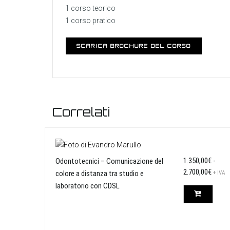
1 corso teorico
1 corso pratico
SCARICA BROCHURE DEL CORSO
Correlati
1.350,00
€
-
Odontotecnici – Comunicazione del
Fasci
2.700,00
€
colore a distanza tra studio e
+ IVA
di
laboratorio con CDSL
prezz
da
1.350
a