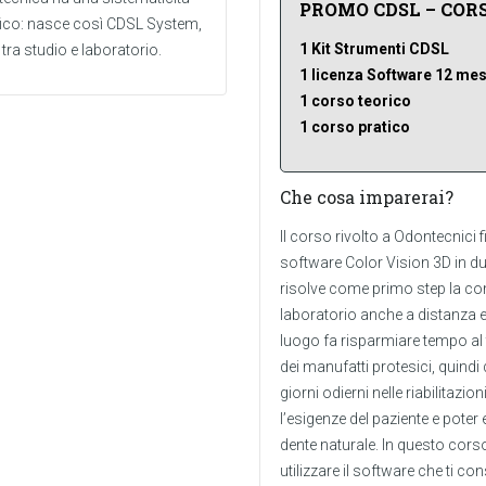
PROMO CDSL – CORS
ifico: nasce così CDSL System,
1 Kit Strumenti CDSL
ra studio e laboratorio.
1 licenza Software 12 mes
1 corso teorico
1 corso pratico
Che cosa imparerai?
Il corso rivolto a Odontecnici 
software Color Vision 3D in du
risolve come primo step la com
laboratorio anche a distanza 
luogo fa risparmiare tempo al 
dei manufatti protesici, quind
giorni odierni nelle riabilitazio
l’esigenze del paziente e poter
dente naturale. In questo cors
utilizzare il software che ti co