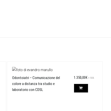
1.350,00
€
Odontoiatri – Comunicazione del
+ IVA
a
colore a distanza tra studio e
laboratorio con CDSL
o:
,00€