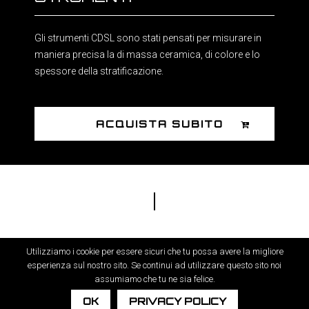
Gli strumenti CDSL sono stati pensati per misurare in
maniera precisa la di massa ceramica, di colore e lo
spessore della stratificazione.
ACQUISTA SUBITO
Utilizziamo i cookie per essere sicuri che tu possa avere la migliore
CDSL - System. Copyright 2025 | P.IVA 04722680750
esperienza sul nostro sito. Se continui ad utilizzare questo sito noi
assumiamo che tu ne sia felice.
OK
PRIVACY POLICY
Supported by Moviweb