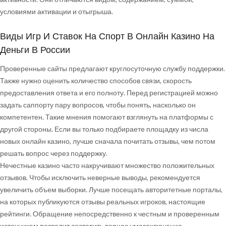
условиями активации и отыгрыша.
Виды Игр И Ставок На Спорт В Онлайн Казино На
Деньги В России
Проверенные сайты предлагают круглосуточную службу поддержки.
Также нужно оценить количество способов связи, скорость
предоставления ответа и его полноту. Перед регистрацией можно
задать саппорту пару вопросов, чтобы понять, насколько он
компетентен. Такие мнения помогают взглянуть на платформы с
другой стороны. Если вы только подбираете площадку из числа
новых онлайн казино, лучше сначала почитать отзывы, чем потом
решать вопрос через поддержку.
Нечестные казино часто накручивают множество положительных
отзывов. Чтобы исключить неверные выводы, рекомендуется
увеличить объем выборки. Лучше посещать авторитетные порталы,
на которых публикуются отзывы реальных игроков, настоящие
рейтинги. Обращение непосредственно к честным и проверенным
источникам позволит составить верное умозаключение.