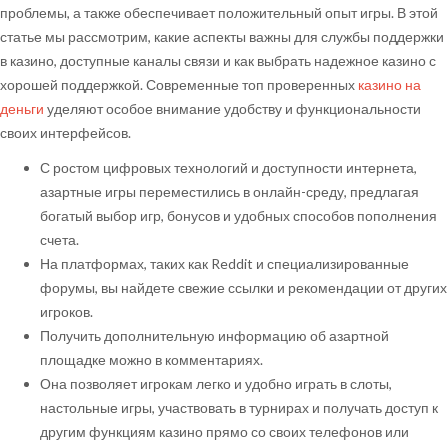
проблемы, а также обеспечивает положительный опыт игры. В этой
статье мы рассмотрим, какие аспекты важны для службы поддержки
в казино, доступные каналы связи и как выбрать надежное казино с
хорошей поддержкой. Современные топ проверенных
казино на
деньги
уделяют особое внимание удобству и функциональности
своих интерфейсов.
С ростом цифровых технологий и доступности интернета,
азартные игры переместились в онлайн-среду, предлагая
богатый выбор игр, бонусов и удобных способов пополнения
счета.
На платформах, таких как Reddit и специализированные
форумы, вы найдете свежие ссылки и рекомендации от других
игроков.
Получить дополнительную информацию об азартной
площадке можно в комментариях.
Она позволяет игрокам легко и удобно играть в слоты,
настольные игры, участвовать в турнирах и получать доступ к
другим функциям казино прямо со своих телефонов или