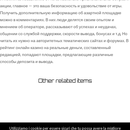
акции, главное — это ваша безопасность и удовольствие от игры.
Получить дополнительную информацию об азартной площадке
можно в комментариях. В них люди делятся своим опытом и
мнением об операторе, рассказывают об успехах и неудачах,
общении со службой поддержки, скорости вывода, бонусах и т.д. Но
читать их нужно на авторитетных тематических сайтах и форумах. В
рейтинг онлайн казино на реальные деньги, составленный
редакцией, попадают площадки, предлагающие различные
способы депозита и вывода.
Other related items
играть
в
казино
на
Utilizziamo i cookie per essere sicuri che tu possa avere la migliore
CDSL - System. Copyright 2025 | P.IVA 04722680750