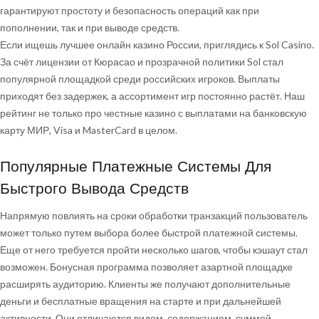
гарантируют простоту и безопасность операций как при
пополнении, так и при выводе средств.
Если ищешь лучшее онлайн казино России, приглядись к Sol Casino.
За счёт лицензии от Кюрасао и прозрачной политики Sol стал
популярной площадкой среди российских игроков. Выплаты
приходят без задержек, а ассортимент игр постоянно растёт. Наш
рейтинг не только про честные казино с выплатами на банковскую
карту МИР, Visa и MasterCard в целом.
Популярные Платежные Системы Для
Быстрого Вывода Средств
Напрямую повлиять на сроки обработки транзакций пользователь
может только путем выбора более быстрой платежной системы.
Еще от него требуется пройти несколько шагов, чтобы кэшаут стал
возможен. Бонусная программа позволяет азартной площадке
расширять аудиторию. Клиенты же получают дополнительные
деньги и бесплатные вращения на старте и при дальнейшей
активности. Они отличаются видом, содержанием, суммой,