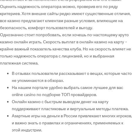
Оценить надежность оператора можно, проверив его по ряду
критериев. Хотя внешне сайты редко имеют существенные отличия,
все казино предлагают клиентам разные условия, влияющие на
безопасность, комфорт пользователей и выгоду.
Однозначно стоит попробовать, если хочешь по-настоящему круто
казино онлайн играть. Скорость выплат в онлайн казино на карту –
крайне важный показатель качества клуба. Но на скорость влияет не
только надежность оператора с лицензией, но и выбранная
платежная система.
В отзывах пользователи рассказывают о вещах, которые часто
не упоминаются в обзорах.
На нашем портале удобно выбрать самое лучшее для вас
online casino по подборке ТОП провайдеров.
Онлайн казино с быстрым выводом денег на карту
поддерживают пластиковые и виртуальные методы платежа.
Азартные игры на деньги в России привлекают многих игроков,
и важно знать о правилах и ограничениях, применяемых к
этой индустрии.