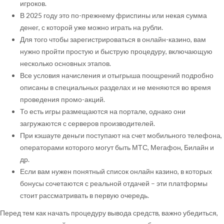
игроков.
В 2025 году это по-прежнему фриспины или некая сумма
денег, с которой уже можно играть на рубли.
Для того чтобы зарегистрироваться в онлайн-казино, вам
нужно пройти простую и быструю процедуру, включающую
несколько основных этапов.
Все условия начисления и отыгрыша поощрений подробно
описаны в специальных разделах и не меняются во время
проведения промо-акций.
То есть игры размещаются на портале, однако они
загружаются с серверов производителей.
При кэшауте деньги поступают на счет мобильного телефона,
операторами которого могут быть МТС, Мегафон, Билайн и
др.
Если вам нужен понятный список онлайн казино, в которых
бонусы сочетаются с реальной отдачей – эти платформы
стоит рассматривать в первую очередь.
Перед тем как начать процедуру вывода средств, важно убедиться,